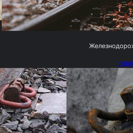
Железнодоро
пере