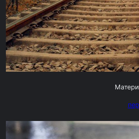
Матери
пе