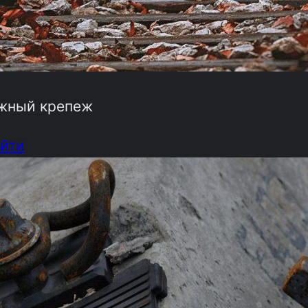
жный крепеж
йти