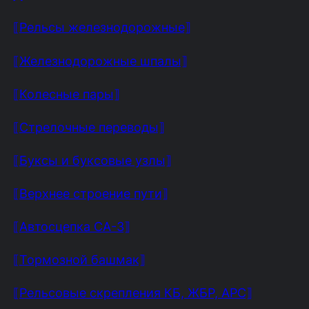
⟦Рельсы железнодорожные⟧
⟦Железнодорожные шпалы⟧
⟦Колесные пары⟧
⟦Стрелочные переводы⟧
⟦Буксы и буксовые узлы⟧
⟦Верхнее строение пути⟧
⟦Автосцепка СА-3⟧
⟦Тормозной башмак⟧
⟦Рельсовые скрепления КБ, ЖБР, АРС⟧