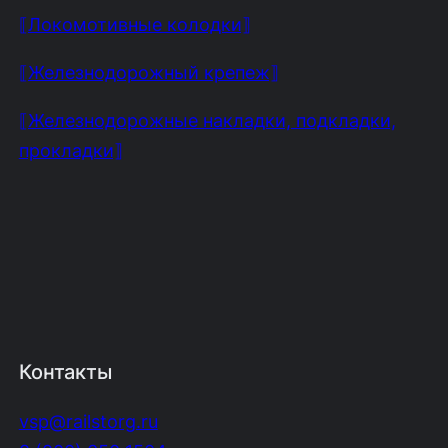
⟦Локомотивные колодки⟧
⟦Железнодорожный крепеж⟧
⟦Железнодорожные накладки, подкладки,
прокладки⟧
Контакты
vsp@railstorg.ru