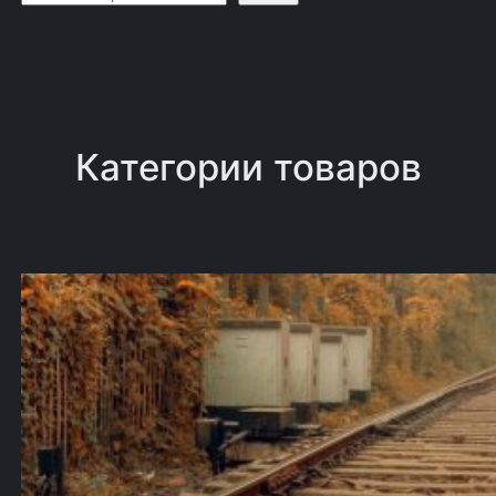
о
и
с
к
Категории товаров