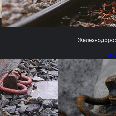
Железнодоро
пере