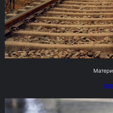
Матери
пе