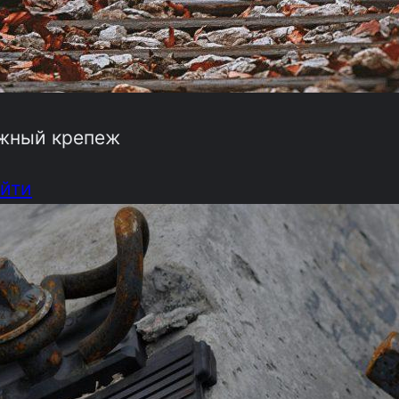
жный крепеж
йти