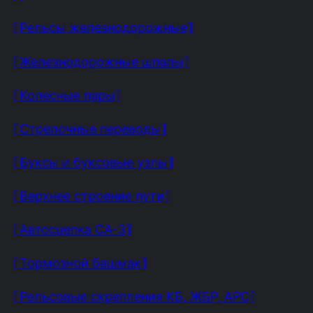
⟦Рельсы железнодорожные⟧
⟦Железнодорожные шпалы⟧
⟦Колесные пары⟧
⟦Стрелочные переводы⟧
⟦Буксы и буксовые узлы⟧
⟦Верхнее строение пути⟧
⟦Автосцепка СА-3⟧
⟦Тормозной башмак⟧
⟦Рельсовые скрепления КБ, ЖБР, АРС⟧