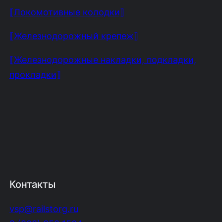
⟦Локомотивные колодки⟧
⟦Железнодорожный крепеж⟧
⟦Железнодорожные накладки, подкладки,
прокладки⟧
Контакты
vsp@railstorg.ru