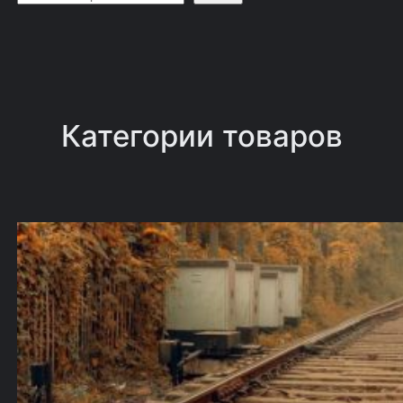
о
и
с
к
Категории товаров