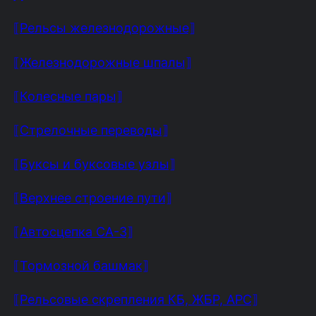
⟦Рельсы железнодорожные⟧
⟦Железнодорожные шпалы⟧
⟦Колесные пары⟧
⟦Стрелочные переводы⟧
⟦Буксы и буксовые узлы⟧
⟦Верхнее строение пути⟧
⟦Автосцепка СА-3⟧
⟦Тормозной башмак⟧
⟦Рельсовые скрепления КБ, ЖБР, АРС⟧