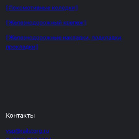
⟦Локомотивные колодки⟧
⟦Железнодорожный крепеж⟧
⟦Железнодорожные накладки, подкладки,
прокладки⟧
Контакты
vsp@railstorg.ru