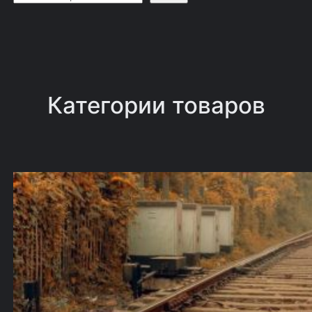
о
и
с
к
Категории товаров