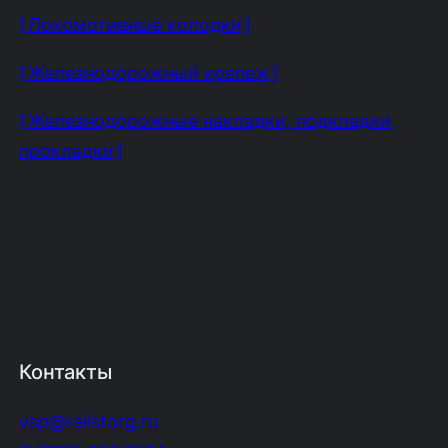
⟦Локомотивные колодки⟧
⟦Железнодорожный крепеж⟧
⟦Железнодорожные накладки, подкладки,
прокладки⟧
Контакты
vsp@railstorg.ru