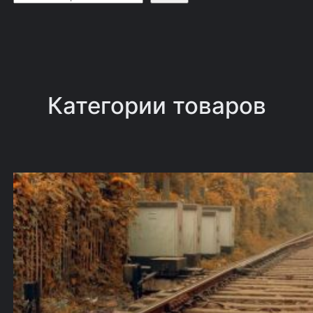
о
и
с
к
Категории товаров