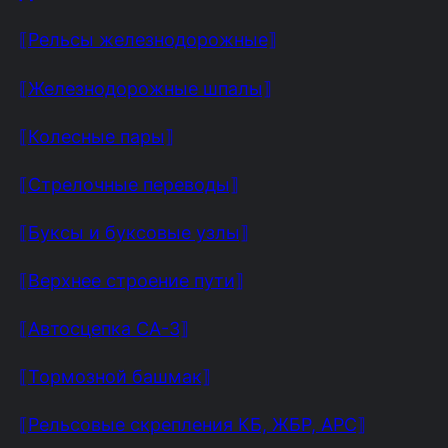
⟦Рельсы железнодорожные⟧
⟦Железнодорожные шпалы⟧
⟦Колесные пары⟧
⟦Стрелочные переводы⟧
⟦Буксы и буксовые узлы⟧
⟦Верхнее строение пути⟧
⟦Автосцепка СА-3⟧
⟦Тормозной башмак⟧
⟦Рельсовые скрепления КБ, ЖБР, АРС⟧