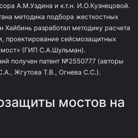
ра А.М.Уздина и к.т.н. И.О.Кузнецовой.
отана методика подбора жесткостных
ан Хайбинь разработал методику расчета
и, проектирование сейсмозащитных
смост» (ГИП С.А.Шульман).
ний получен патент №2550777 (авторы
А., Жгутова Т.В., Огнева С.С.).
озащиты мостов на