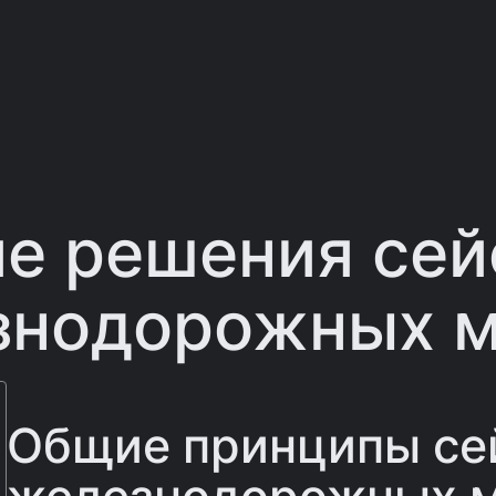
ие решения се
знодорожных м
Общие принципы с