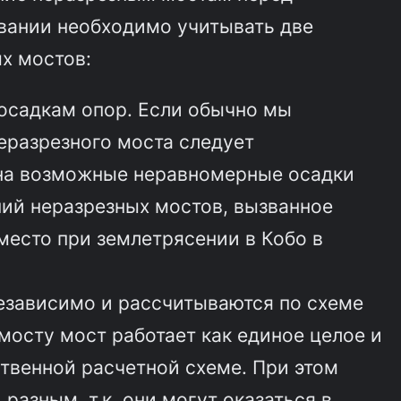
овании необходимо учитывать две
х мостов:
осадкам опор. Если обычно мы
еразрезного моста следует
 на возможные неравномерные осадки
ий неразрезных мостов, вызванное
есто при землетрясении в Кобо в
езависимо и рассчитываются по схеме
мосту мост работает как единое целое и
твенной расчетной схеме. При этом
азным, т.к. они могут оказаться в