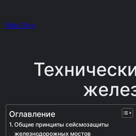
Перейти
к
Rails Torg
содержимому
Техническ
желе
Оглавление
Общие принципы сейсмозащиты
железнодорожных мостов