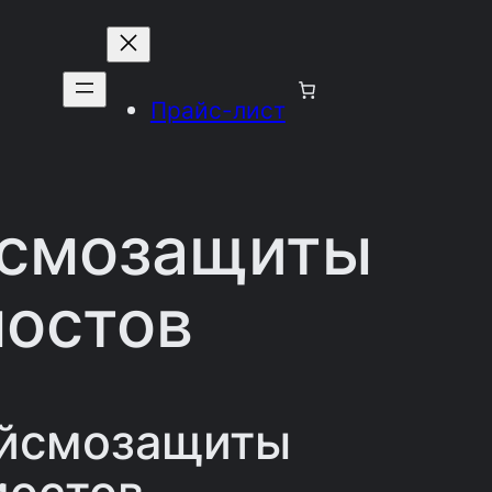
Прайс-лист
йсмозащиты
остов
ейсмозащиты