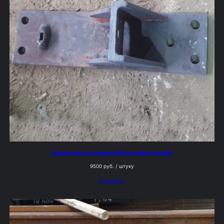
Башмак под контррельс Р65 на дерево (новый)
9500
руб.
/ штуку
В корзину