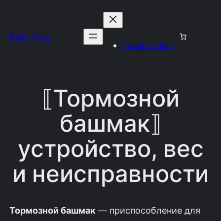
Перейти
к
Rails Torg
содержимому
Прайс-лист
⟦Тормозной
башмак⟧
устройство, вес
и неисправности
Тормозной башмак
— приспособление для