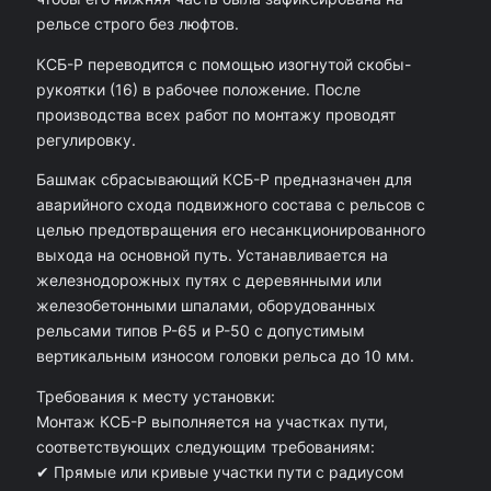
р
рельсе строго без люфтов.
а
с
КСБ-Р переводится с помощью изогнутой скобы-
рукоятки (16) в рабочее положение. После
ы
производства всех работ по монтажу проводят
в
регулировку.
а
Башмак сбрасывающий КСБ-Р предназначен для
ю
аварийного схода подвижного состава с рельсов с
щ
целью предотвращения его несанкционированного
выхода на основной путь. Устанавливается на
и
железнодорожных путях с деревянными или
й
железобетонными шпалами, оборудованных
П
рельсами типов Р-65 и Р-50 с допустимым
вертикальным износом головки рельса до 10 мм.
Р
1
Требования к месту установки:
Монтаж КСБ-Р выполняется на участках пути,
7
соответствующих следующим требованиям:
0
✔ Прямые или кривые участки пути с радиусом