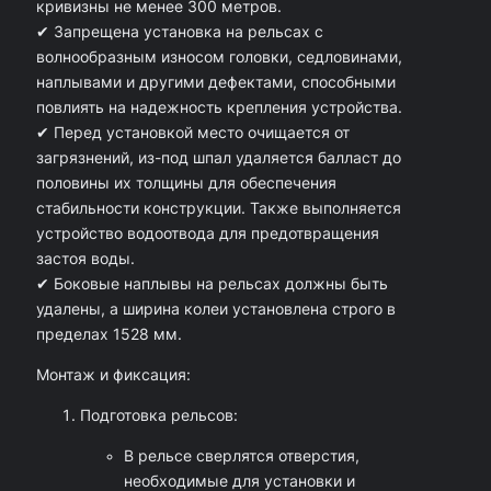
4
кривизны не менее 300 метров.
✔ Запрещена установка на рельсах с
(
волнообразным износом головки, седловинами,
2
наплывами и другими дефектами, способными
п
повлиять на надежность крепления устройства.
р
✔ Перед установкой место очищается от
загрязнений, из-под шпал удаляется балласт до
а
половины их толщины для обеспечения
в
стабильности конструкции. Также выполняется
ы
устройство водоотвода для предотвращения
застоя воды.
х
✔ Боковые наплывы на рельсах должны быть
,
удалены, а ширина колеи установлена строго в
2
пределах 1528 мм.
л
Монтаж и фиксация:
е
Подготовка рельсов:
в
В рельсе сверлятся отверстия,
а
необходимые для установки и