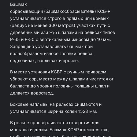
Башмак
т
сбрасывающий (башмакосбрасыватель) КСБ-Р
о
устанавливается строго в прямых или кривых
(радиус не менее 300 метров) участках пути с
в
деревянными или ж/б шпалами на рельсах типов
а
Р-65 и Р-50 с вертикальным износом до 10 мм.
р
Запрещено устанавливать башмак при
волнообразном износе головки рельса,
а
седловинах, наплывах и прочее.
Б
В месте установки КСБР с ручным приводом
а
убирают сор, место между шпалами чистится от
ш
балласта до уровня половины толщины шпал и
м
делается водоотвод.
а
Боковые наплывы на рельсах снимаются и
к
устанавливается ширина колеи 1528 мм.
с
В рельсе просверливаются отверстия для
б
монтажа изделия. Башмак КСБР крепится так,
чтобы его нижняя часть была зафиксирована на