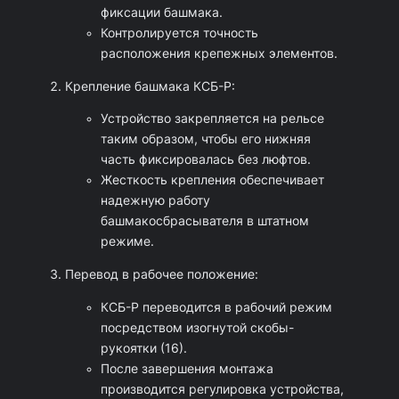
х
фиксации башмака.
)
Контролируется точность
расположения крепежных элементов.
—
н
Крепление башмака КСБ-Р:
о
Устройство закрепляется на рельсе
в
таким образом, чтобы его нижняя
часть фиксировалась без люфтов.
ы
Жесткость крепления обеспечивает
й
надежную работу
башмакосбрасывателя в штатном
режиме.
Перевод в рабочее положение:
КСБ-Р переводится в рабочий режим
посредством изогнутой скобы-
рукоятки (16).
После завершения монтажа
производится регулировка устройства,