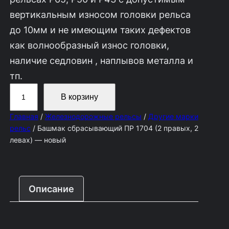
вертикальным износом головки рельса
до 10мм и не имеющим таких дефектов
как волнообразный износ головки,
наличие седловин , наплывов металла и
тп.
К
В корзину
о
Главная
/
Железнодорожные рельсы
/
Другие марки
л
рельс
/ Башмак сбрасывающий ПР 1704 (2 правых, 2
и
левах) — новый
ч
е
с
Описание
т
в
о