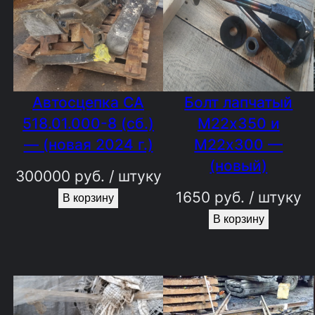
Автосцепка СА
Болт лапчатый
518.01.000-8 (сб.)
М22х350 и
— (новая 2024 г.)
М22х300 —
(новый)
300000
руб.
/ штуку
1650
руб.
/ штуку
В корзину
В корзину