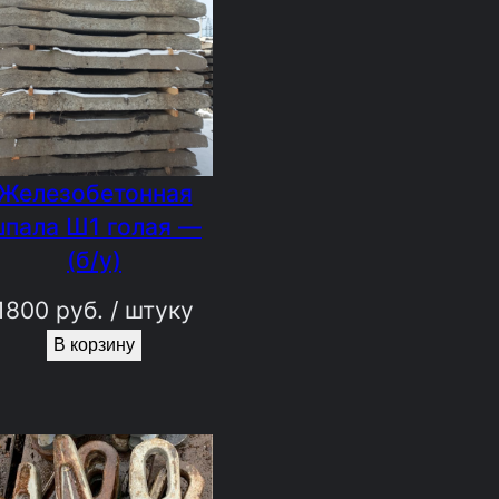
Железобетонная
шпала Ш1 голая —
(б/у)
1800
руб.
/ штуку
В корзину