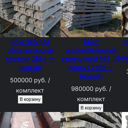
Брус ЖБ для
Брус
В
сбрасывающей
железобетонный
стрелки 2884 —
стрелочный Р65 1/9
Р
(новый)
проект 2769 —
(новый)
500000
руб.
/
980000
руб.
/
комплект
комплект
В корзину
В корзину