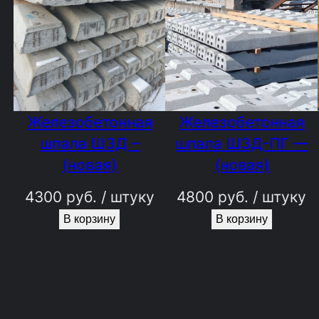
Железобетонная
Железобетонная
шпала Ш3Д –
шпала Ш3Д-ПГ —
(новая)
(новая)
4300
руб.
/ штуку
4800
руб.
/ штуку
В корзину
В корзину