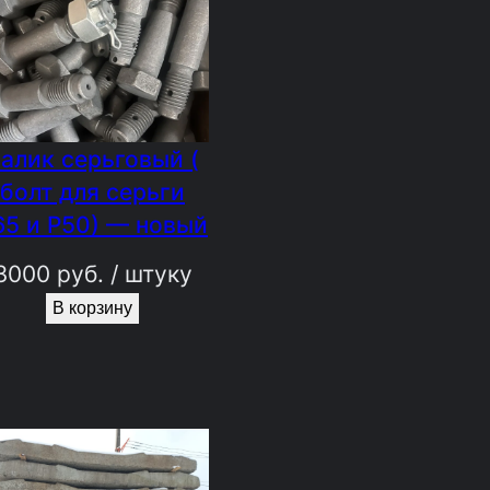
алик серьговый (
болт для серьги
65 и Р50) — новый
3000
руб.
/ штуку
В корзину