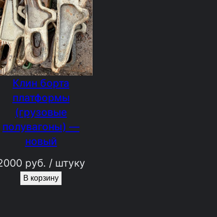
Клин борта
платформы
(грузовые
полувагоны) —
новый
2000
руб.
/ штуку
В корзину