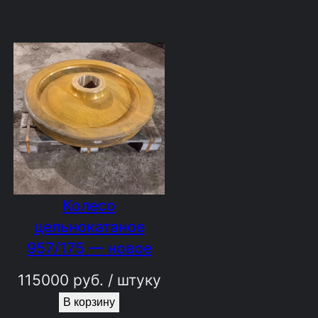
Колесо
цельнокатаное
957/175 — новое
115000
руб.
/ штуку
В корзину