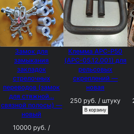
Замок для
Клемма АРС-Р50
замыкания
(АРС-05.12.001) для
закладок
рельсовых
стрелочных
скреплений —
переводов (замок
новая
для стяжной…
250
руб.
/ штуку
связной полосы) —
В корзину
новый
10000
руб.
/