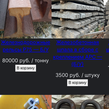
Железнодорожные
Железобетонная
рельсы Р75 — Б/У
шпала в сборе с
креплением АРС —
80000
руб.
/ тонну
(Б/У)
В корзину
3500
руб.
/ штуку
В корзину