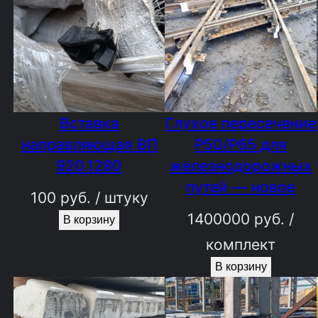
Вставка
Глухое пересечение
направляющая ВП
Р50/Р65 для
920.1280
железнодорожных
путей — новое
100
руб.
/ штуку
1400000
руб.
/
В корзину
комплект
В корзину