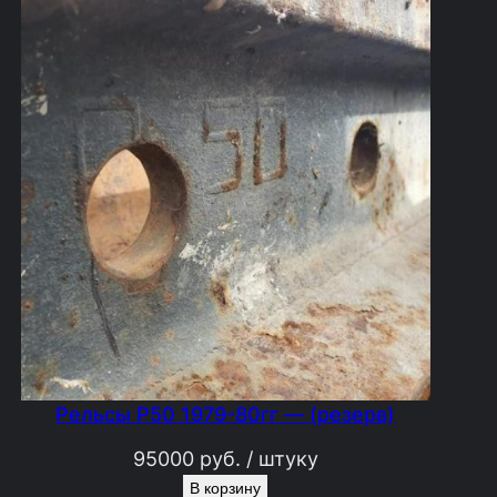
Рельсы Р50 1979-80гг — (резерв)
95000
руб.
/ штуку
В корзину