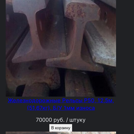
Железнодорожные Рельсы Р50, 12,5м,
(51,67кг), Б/У 1мм износа
70000
руб.
/ штуку
В корзину