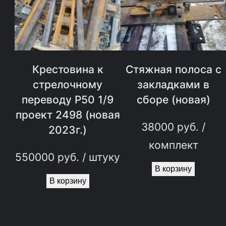
р
е
л
о
Крестовина к
Стяжная полоса с
ч
стрелочному
закладками в
переводу Р50 1/9
сборе (новая)
н
проект 2498 (новая
о
38000
руб.
/
2023г.)
м
комплект
у
550000
руб.
/ штуку
В корзину
п
В корзину
е
р