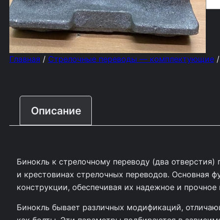
о
л
и
Главная
/
Стрелочные переводы — комплектующие
/
ч
е
с
Описание
т
в
о
Бинокль к стрелочному переводу (два отверстия)
т
и крестовинах стрелочных переводов. Основная ф
о
конструкции, обеспечивая их надежное и прочное 
в
Бинокль бывает различных модификаций, отличающ