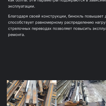
а
как болты. Эти параметры подбираются в зависим
эксплуатации.
р
Благодаря своей конструкции, бинокль повышает 
а
способствует равномерному распределению нагруз
Б
стрелочных переводах позволяет повысить экспл
и
ремонта.
н
о
к
л
ь
к
с
т