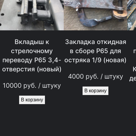
Вкладыш к
Закладка откидная
стрелочному
в сборе Р65 для
переводу Р65 3,4-
остряка 1/9 (новая)
отверстия (новый)
4000
руб.
/ штуку
д
10000
руб.
/ штуку
В корзину
В корзину