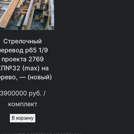
Стрелочный
перевод р65 1/9
проекта 2769
КП№32 (max) на
ерево, — (новый)
3900000
руб.
/
комплект
В корзину