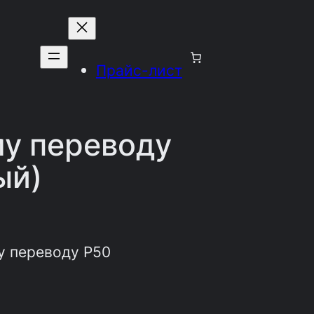
Прайс-лист
му переводу
ый)
у переводу Р50