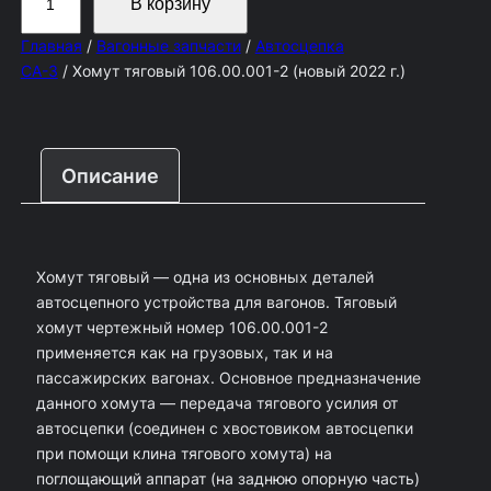
В корзину
о
Главная
/
Вагонные запчасти
/
Автосцепка
л
СА-3
/ Хомут тяговый 106.00.001-2 (новый 2022 г.)
и
ч
е
Описание
с
т
в
Хомут тяговый — одна из основных деталей
о
автосцепного устройства для вагонов. Тяговый
т
хомут чертежный номер 106.00.001-2
о
применяется как на грузовых, так и на
пассажирских вагонах. Основное предназначение
в
данного хомута — передача тягового усилия от
а
автосцепки (соединен с хвостовиком автосцепки
р
при помощи клина тягового хомута) на
поглощающий аппарат (на заднюю опорную часть)
а