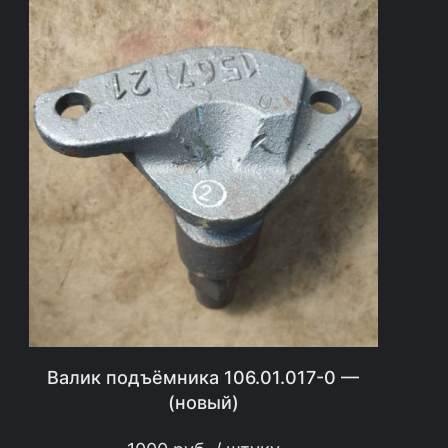
2
0
2
2
г
.
)
Валик подъёмника 106.01.017-0 —
(новый)