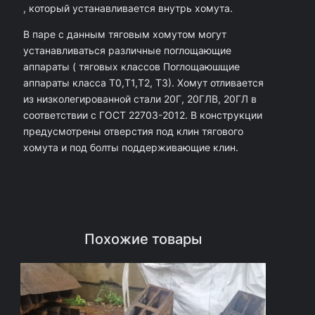
, который устанавливается внутрь хомута.
Х
В паре с данным тяговым хомутом могут
о
устанавливаться различные поглощающие
м
аппараты ( тяговых классов Поглощаюшщие
у
аппараты класса Т0,Т1,Т2, Т3). Хомут отливается
т
из низколегированной стали 20Г, 20ГЛВ, 20ГЛ в
соответствии с ГОСТ 22703-2012. В конструкции
т
предусмотрены отверстия под клин тягового
я
хомута и под болты поддерживающие клин.
г
о
в
ы
Похожие товары
й
1
0
6