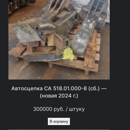
.
0
0
.
0
0
1
-
2
(
Автосцепка СА 518.01.000-8 (сб.) —
н
(новая 2024 г.)
о
300000
руб.
/ штуку
в
ы
В корзину
й