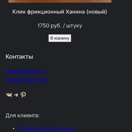
0
Клин фрикционный Ханина (новый)
2
0
1750
руб.
/ штуку
-
В корзину
4
С
Контакты
Б
(
vsp@railstorg.ru
н
8 (800) 350 1504
о
ВКонтакте
Telegram
Pinterest
в
а
я
Для клиента:
)
Политика обработки данных