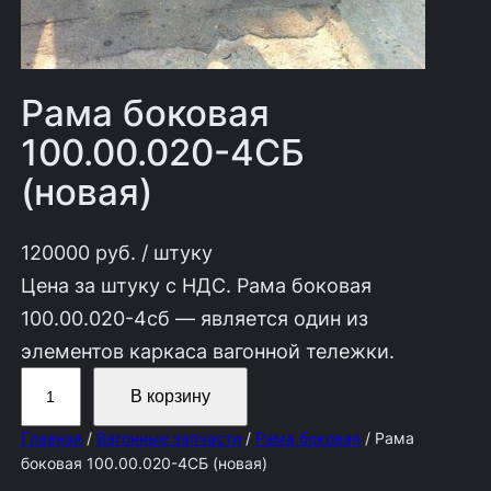
Рама боковая
100.00.020-4СБ
(новая)
120000
руб.
/ штуку
Цена за штуку с НДС. Рама боковая
100.00.020-4сб — является один из
элементов каркаса вагонной тележки.
К
В корзину
о
Главная
/
Вагонные запчасти
/
Рама боковая
/ Рама
л
боковая 100.00.020-4СБ (новая)
и