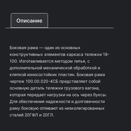
ч
е
Описание
с
т
в
Боковая рама — один из основных
о
конструктивных элементов каркаса тележки 18-
т
100. Изготавливается методом литья, с
о
дополнительной механической обработкой и
клепкой износостойких пластин. Боковая рама
в
чертеж 100.00.020-4СБ представляет собой
а
основную деталь тележки грузового вагона,
р
которая передает нагрузки на ось через буксы.
Для обеспечения надежности и долговечности
а
раму боковую отливают из низколегированных
Р
сталей 20ГФЛ и 20ГЛ.
а
м