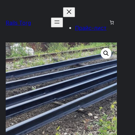
Rails Torg
Прайс-лист