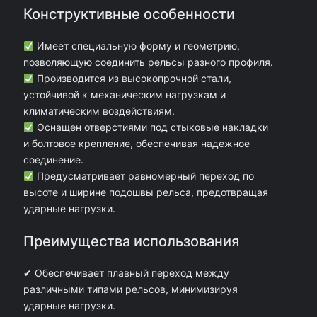
Конструктивные особенности
,
5
Имеет специальную форму и геометрию,
0
позволяющую соединить рельсы разного профиля.
Производится из высокопрочной стали,
м
устойчивой к механическим нагрузкам и
(
климатическим воздействиям.
н
Оснащен отверстиями под стыковые накладки
и болтовое крепление, обеспечивая надежное
о
соединение.
в
Предусматривает равномерный переход по
ы
высоте и ширине подошвы рельса, предотвращая
й
ударные нагрузки.
)
Преимущества использования
✔ Обеспечивает плавный переход между
различными типами рельсов, минимизируя
ударные нагрузки.