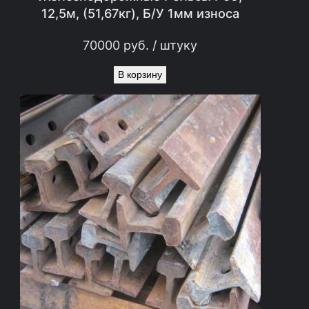
12,5м, (51,67кг), Б/У 1мм износа
70000
руб.
/ штуку
В корзину