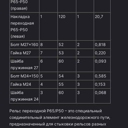
Р65-Р50
е
(правая)
л
Накладка
1
120
1
20,7
ь
переходная
Р65-Р50
с
(левая)
п
Болт М27×160
8
52
2
0,818
е
Гайка М27
7
53
2
0,220
р
Шайба
6
60
2
0,093
е
пружинная 27
х
Болт М24×150
5
54
3
0,585
о
Гайка М24
4
55
3
0,153
д
Шайба
3
60
3
0,068
пружинная 24
н
о
Рельс переходной Р65/Р50 – это специальный
й
соединительный элемент железнодорожного пути,
предназначенный для стыковки рельсов разных
Р