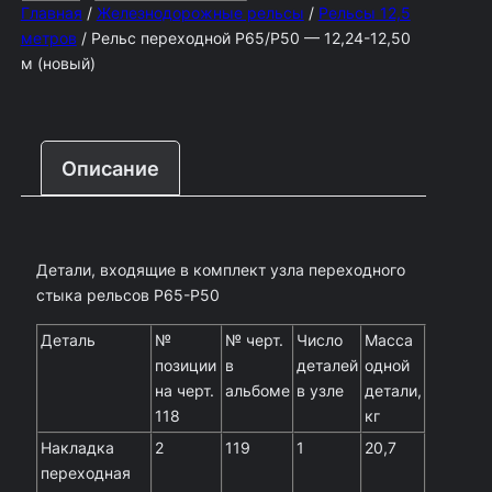
Главная
/
Железнодорожные рельсы
/
Рельсы 12,5
л
метров
/ Рельс переходной Р65/Р50 — 12,24-12,50
и
м (новый)
ч
е
с
Описание
т
в
о
Детали, входящие в комплект узла переходного
т
стыка рельсов Р65-Р50
о
Деталь
№
№ черт.
Число
Масса
в
позиции
в
деталей
одной
а
на черт.
альбоме
в узле
детали,
р
118
кг
Накладка
2
119
1
20,7
а
переходная
Р