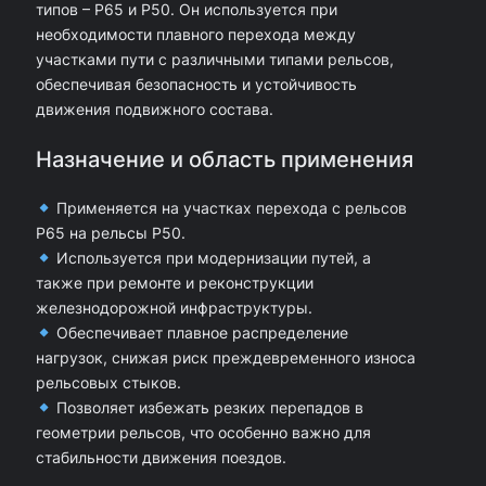
типов – Р65 и Р50. Он используется при
6
необходимости плавного перехода между
5
участками пути с различными типами рельсов,
обеспечивая безопасность и устойчивость
/
движения подвижного состава.
Р
5
Назначение и область применения
0
Применяется на участках перехода с рельсов
—
Р65 на рельсы Р50.
1
Используется при модернизации путей, а
также при ремонте и реконструкции
2
железнодорожной инфраструктуры.
,
Обеспечивает плавное распределение
2
нагрузок, снижая риск преждевременного износа
4
рельсовых стыков.
Позволяет избежать резких перепадов в
-
геометрии рельсов, что особенно важно для
1
стабильности движения поездов.
2