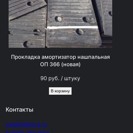
а
9
0
р
у
б
Прокладка амортизатор нашпальная
.
ОП 366 (новая)
.
90
руб.
/ штуку
В корзину
Контакты
vsp@railstorg.ru
8 (800) 350 1504