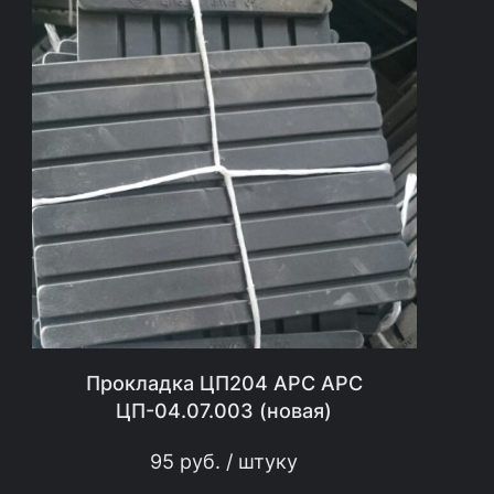
6
9
.
0
0
6
(
н
о
в
ы
Прокладка ЦП204 АРС АРС
й
ЦП-04.07.003 (новая)
)
95
руб.
/ штуку