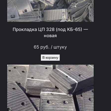
а
8
я
0
ц
р
е
у
Прокладка ЦП 328 (под КБ-65) —
новая
н
б
а
.
65
руб.
/ штуку
с
.
В корзину
о
с
т
а
в
л
я
л