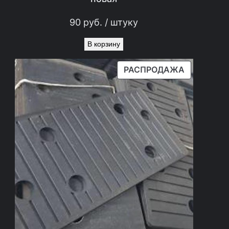
90
руб.
/ штуку
В корзину
П
РАСПРОДАЖА
Р
О
Д
А
В
А
Е
М
Ы
Й
Т
О