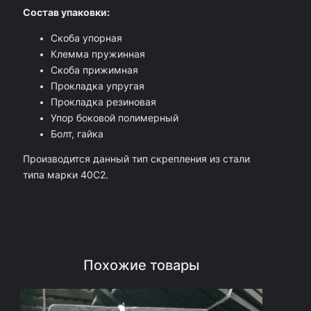
Состав упаковки:
о
л
Скоба упорная
Клемма пружинная
и
Скоба прижимная
м
Прокладка упругая
е
Прокладка резиновая
Упор боковой полимерный
р
Болт, гайка
н
Производится данный тип скрепления из стали
ы
типа марки 40С2.
й
Ж
Б
Р
Похожие товары
Ц
П
3