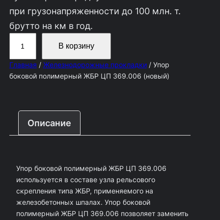
при грузонапряженности до 100 млн. т.
брутто на км в год.
К
В корзину
о
Главная
/
Железнодорожные прокладки
/ Упор
л
боковой полимерный ЖБР ЦП 369.006 (новый)
и
ч
е
Описание
с
т
в
Упор боковой полимерный ЖБР ЦП 369.006
о
используется в составе узла рельсового
т
скрепления типа ЖБР, применяемого на
о
железобетонных шпалах. Упор боковой
полимерный ЖБР ЦП 369.006 позволяет заменить
в