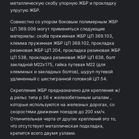
металлическую скобу упорную ЖБР и прокладку
а
упругую ЖБР.
р
Совместно со упором боковым полимерным ЖБР
а
ЦП 369.006 могут применяться следующие
У
материалы: скоба прижимная ЖБР ЦП 369.103,
клемма пружинная ЖБР ЦП 369.102, прокладка
п
резиновая ЖБР ЦП 204, прокладка резиновая ЖБР
о
ЦП 538, прокладка резиновая ЖБР ЦП 638, болт
р
закладной М22х175, гайка путевая М22 (для
б
клеммных и закладных болтов), шуруп путевой
удлиненный с шестигранной головкой ЦП 54.
о
к
Скрепление ЖБР предназначено для крепления ж/
д рельс типа р 56 к железобетонным шпалам ,
о
которые используются на железных дорогах, со
в
скоростями движения поездов до 200 км/ч.
о
Отличительная черта от других креплений это то,
что отсутствует металлическая подкладка,
й
крепится всего двумя узлами.
п