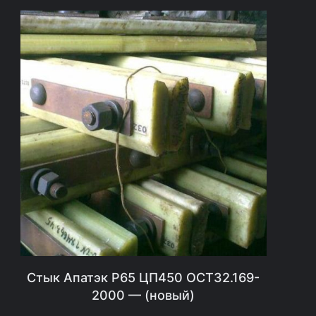
)
—
н
о
в
а
я
Стык Апатэк Р65 ЦП450 ОСТ32.169-
2000 — (новый)