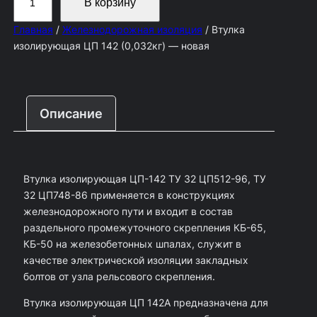
В корзину
о
Главная
/
Железнодорожная изоляция
/ Втулка
л
изолирующая ЦП 142 (0,032кг) — новая
и
ч
е
Описание
с
т
в
Втулка изолирующая ЦП-142 ТУ 32 ЦП512-96, ТУ
о
32 ЦП748-86 применяется в конструкциях
т
железнодорожного пути и входит в состав
о
раздельного промежуточного скрепления КБ-65,
КБ-50 на железобетонных шпалах, служит в
в
качестве электрической изоляции закладных
а
болтов от узла рельсового скрепления.
р
Втулка изолирующая ЦП 142А предназначена для
а