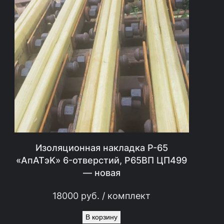
а
я
Ц
П
1
4
2
(
0
Изоляционная накладка Р-65
,
«AпATэK» 6-отверстий, Р65ВП ЦП499
0
— новая
3
2
18000
руб.
/ комплект
к
В корзину
г