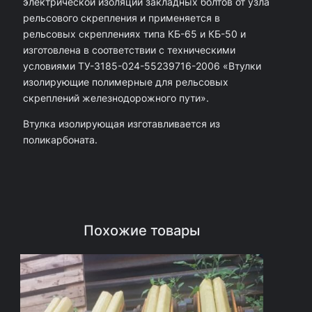
электрической изоляции закладных болтов от узла
В
рельсового скрепления и применяется в
рельсовых скреплениях типа КБ-65 и КБ-50 и
т
изготовлена в соответствии с техническими
у
условиями ТУ-3185-024-55239716-2006 «Втулки
л
изолирующие полимерные для рельсовых
к
скреплений железнодорожного пути».
а
Втулка изолирующая изготавливается из
и
поликарбоната.
з
о
л
и
Похожие товары
р
у
ю
щ