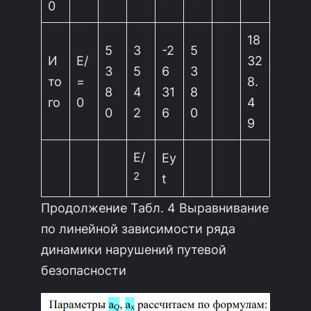
0
18
5
3
-2
5
И
Е/
32
3
5
6
3
то
=
8.
8
4
31
8
го
0
4
0
2
6
0
9
Е/
Еy
2
t
Продолжение Табл. 4 Выравнивание
по линейной зависимости ряда
динамики нарушений путевой
безопасности