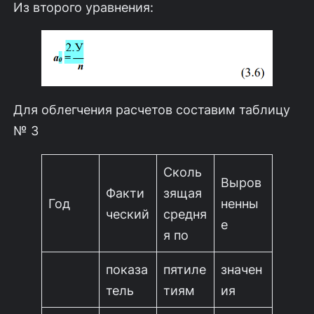
Из второго уравнения:
Для облегчения расчетов составим таблицу
№ 3
Сколь
Выров
Факти
зящая
Год
ненны
ческий
средня
е
я по
показа
пятиле
значен
тель
тиям
ия