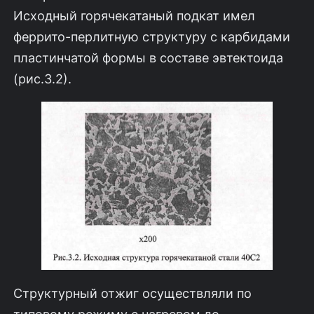
Исходный горячекатаный подкат имел
феррито-перлитную структуру с карбидами
пластинчатой формы в составе эвтектоида
(рис.3.2).
Структурный отжиг осуществляли по
типовому режиму с нагревом до