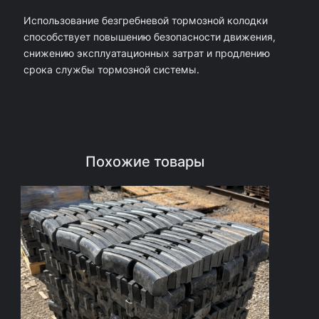
а
Использование безгребневой тормозной колодки
я
способствует повышению безопасности движения,
б
снижению эксплуатационных затрат и продлению
е
срока службы тормозной системы.
з
т
в
ё
Похожие товары
р
д
о
с
п
л
а