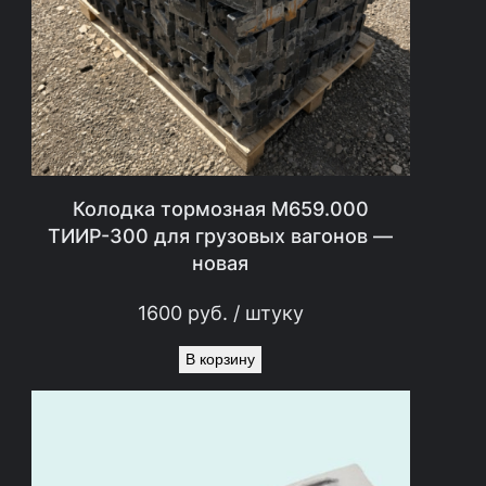
в
н
ы
х
в
с
т
Колодка тормозная М659.000
а
ТИИР-300 для грузовых вагонов —
новая
в
о
1600
руб.
/ штуку
к
В корзину
—
(
н
о