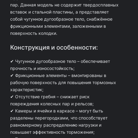
пар. Данная модель не содержит твердосплавных
а
вставок и стальной пластины, а представляет
р
собой чугунное дугообразное тело, снабжённое
фрикционными элементами, заложенными в
а
поверхность колодки.
К
о
Конструкция и особенности:
л
✔ Чугунное дугообразное тело – обеспечивает
о
прочность и износостойкость;
д
✔ Фрикционные элементы – вмонтированы в
к
рабочую поверхность для повышения тормозных
характеристик;
а
✔ Отсутствие гребня – снижает риск
т
повреждения колесных пар и рельсов;
о
✔ Камеры и ячейки в каркасе – могут быть
разделены перегородками, что способствует
р
равномерному распределению нагрузки и
м
повышает эффективность торможения;