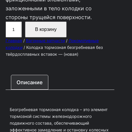
заложенными в тело колодки со
стороны трущейся поверхности.
К
В корзину
о
Главная
/
Вагонные запчасти
/
Локомотивные
л
колодки
/ Колодка тормозная безгребневая без
и
твёрдосплавных вставок — (новая)
ч
е
с
Описание
т
в
о
Безгребневая тормозная колодка – это элемент
т
тормозной системы железнодорожного
о
подвижного состава, обеспечивающий
эффективное замедление и остановку колесных
в