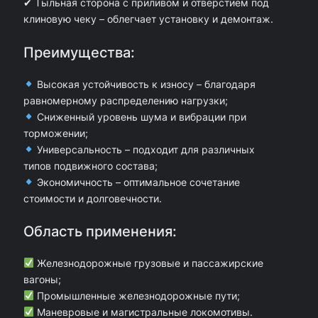
о
✔ Тыльная сторона с приливом и отверстием под
клиновую чеку – облегчает установку и демонтаж.
з
н
Преимущества:
а
я
Высокая устойчивость к износу – благодаря
равномерному распределению нагрузки;
б
Сниженный уровень шума и вибрации при
е
торможении;
з
Универсальность – подходит для различных
типов подвижного состава;
г
Экономичность – оптимальное сочетание
р
стоимости и долговечности.
е
Область применения:
б
н
Железнодорожные грузовые и пассажирские
е
вагоны;
Промышленные железнодорожные пути;
в
Маневровые и магистральные локомотивы.