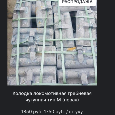
П
РАСПРОДАЖА
Р
О
Д
А
В
А
Е
М
Ы
Й
Т
О
В
Колодка локомотивная гребневая
А
чугунная тип М (новая)
Р
П
Т
1850
руб.
1750
руб.
/ штуку