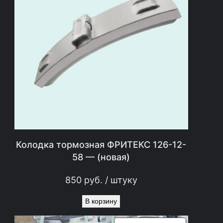
в
а
я
)
Колодка тормозная ФРИТЕКС 126-12-
58 — (новая)
850
руб.
/ штуку
В корзину