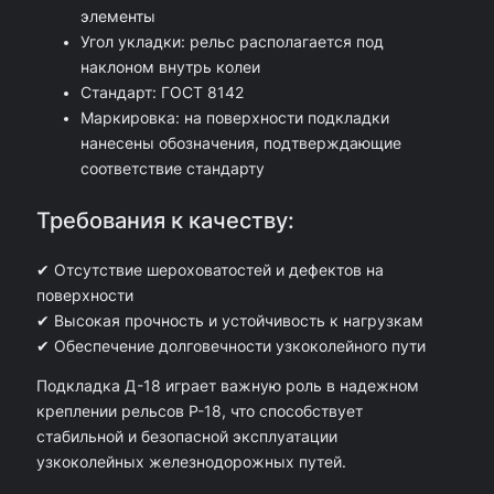
о
элементы
д
Угол укладки: рельс располагается под
наклоном внутрь колеи
к
Стандарт: ГОСТ 8142
л
Маркировка: на поверхности подкладки
а
нанесены обозначения, подтверждающие
соответствие стандарту
д
к
Требования к качеству:
а
✔ Отсутствие шероховатостей и дефектов на
Д
поверхности
1
✔ Высокая прочность и устойчивость к нагрузкам
8
✔ Обеспечение долговечности узкоколейного пути
,
Подкладка Д-18 играет важную роль в надежном
Б
креплении рельсов Р-18, что способствует
стабильной и безопасной эксплуатации
/
узкоколейных железнодорожных путей.
У