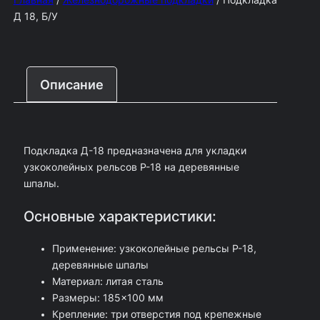
Главная
/
Железнодорожные подкладки
/ Подкладка
л
Д 18, Б/У
и
ч
е
Описание
с
т
в
Подкладка Д-18 предназначена для укладки
о
узкоколейных рельсов Р-18 на деревянные
т
шпалы.
о
Основные характеристики:
в
а
Применение: узкоколейные рельсы Р-18,
р
деревянные шпалы
Материал: литая сталь
а
Размеры: 185×100 мм
П
Крепление: три отверстия под крепежные