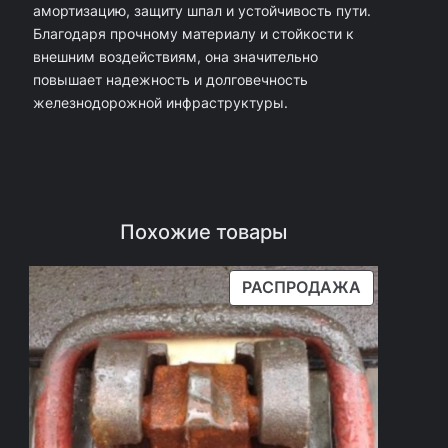
амортизацию, защиту шпал и устойчивость пути.
—
Благодаря прочному материалу и стойкости к
н
внешним воздействиям, она значительно
повышает надежность и долговечность
о
железнодорожной инфраструктуры.
в
а
я
Похожие товары
П
РАСПРОДАЖА
Р
О
Д
А
В
А