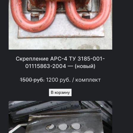
Е
М
Ы
Й
Т
О
В
Скрепление АРС-4 ТУ 3185-001-
А
01115863-2004 — (новый)
Р
П
Т
1500
руб.
1200
руб.
/ комплект
е
е
В корзину
р
к
в
у
о
щ
н
а
а
я