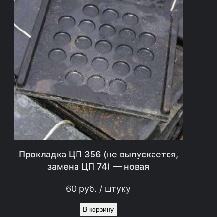
т
а
в
л
я
л
а
1
5
0
0
Прокладка ЦП 356 (не выпускается,
р
замена ЦП 74) — новая
у
60
руб.
/ штуку
б
.
В корзину