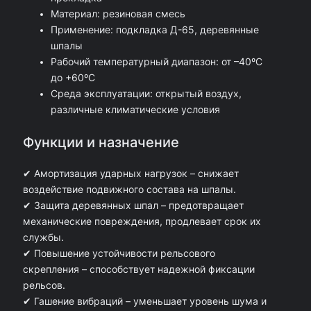
о
в
Материал: резиновая смесь
Применение: подкладка Д-65, деревянные
к
л
шпалы
л
я
Рабочий температурный диапазон: от –40ºС
а
л
до +60ºС
Среда эксплуатации: открытый воздух,
д
а
различные климатические условия
к
9
а
0
Функции и назначение
Ц
р
✔ Амортизация ударных нагрузок – снижает
П
у
воздействие подвижного состава на шпалы.
3
б
✔ Защита деревянных шпал – предотвращает
механические повреждения, продлевает срок их
6
.
службы.
2
.
✔ Повышение устойчивости рельсового
(
скрепления – способствует надежной фиксации
п
рельсов.
✔ Гашение вибраций – уменьшает уровень шума и
о