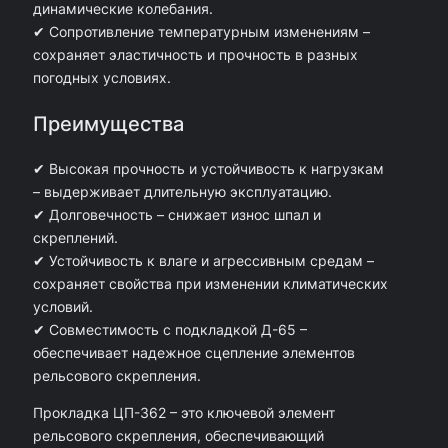
динамические колебания.
д
✔ Сопротивление температурным изменениям –
п
сохраняет эластичность и прочность в разных
погодных условиях.
о
д
Преимущества
к
✔ Высокая прочность и устойчивость к нагрузкам
л
– выдерживает длительную эксплуатацию.
а
✔ Долговечность – снижает износ шпал и
д
скреплений.
✔ Устойчивость к влаге и агрессивным средам –
к
сохраняет свойства при изменении климатических
у
условий.
Д
✔ Совместимость с подкладкой Д-65 –
-
обеспечивает надежное сцепление элементов
рельсового скрепления.
6
5
Прокладка ЦП-362 – это ключевой элемент
рельсового скрепления, обеспечивающий
)