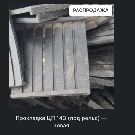
.
П
РАСПРОДАЖА
Р
О
Д
А
В
А
Е
М
Ы
Й
Т
О
В
Прокладка ЦП 143 (под рельс) —
А
новая
Р