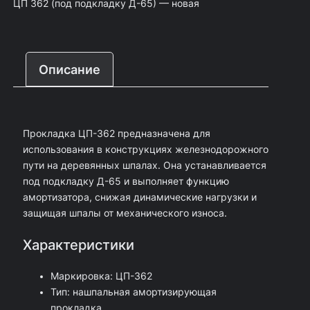
ЦП 362 (под подкладку Д-65) — новая
и
а
е
ч
л
н
е
ь
а
Описание
с
н
:
т
а
8
в
я
0
Прокладка ЦП-362 предназначена для
о
ц
р
использования в конструкциях железнодорожного
т
е
у
пути на деревянных шпалах. Она устанавливается
о
н
б
под подкладку Д-65 и выполняет функцию
амортизатора, снижая динамические нагрузки и
в
а
.
защищая шпалы от механического износа.
а
с
.
р
о
Характеристики
а
с
Маркировка: ЦП-362
П
т
Тип: нашпальная амортизирующая
р
а
прокладка