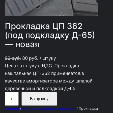
Прокладка ЦП 362
(под подкладку Д-65)
— новая
П
Т
90
руб.
80
руб.
/ штуку
е
е
Цена за штуку с НДС. Прокладка
р
к
нашпальная ЦП-362 применяется:в
в
у
качестве амортизатора между шпалой
о
щ
деревянной и подкладкой Д-65.
К
н
а
В корзину
о
а
я
Главная
/
Железнодорожные прокладки
/ Прокладка
л
ч
ц