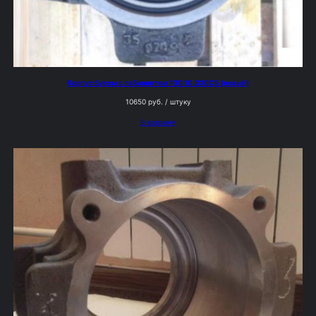
Корпус буксы с лабиринтом 100.10.020СБ (новый)
10650
руб.
/ штуку
В корзину