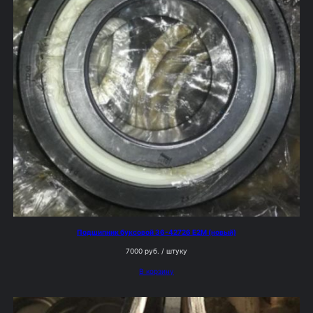
Подшипник буксовой 36-42726 Е2М (новый)
7000
руб.
/ штуку
В корзину