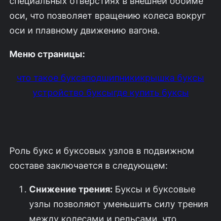
специальных отверстиях в внешней обойме
оси, что позволяет вращению колеса вокруг
оси и плавному движению вагона.
Меню страницы:
что такое букса
подшипники
крышка буксы
устройство буксы
где купить буксы
Роль букс и буксовых узлов в подвижном
составе заключается в следующем:
Снижение трения:
Буксы и буксовые
узлы позволяют уменьшить силу трения
между колесами и рельсами, что