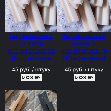
Регулировочный
Регулировочный
изолятор
изолятор
АРС-04.07.006-09
АРС-04.07.006-10
(9мм) — новый
(10мм) — новый
45
руб.
/ штуку
45
руб.
/ штуку
В корзину
В корзину