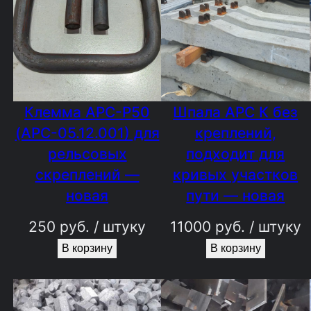
Клемма АРС-Р50
Шпала АРС К без
(АРС-05.12.001) для
креплений,
рельсовых
подходит для
скреплений —
кривых участков
новая
пути — новая
250
руб.
/ штуку
11000
руб.
/ штуку
В корзину
В корзину