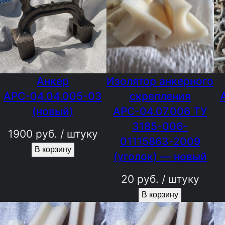
Анкер
Изолятор анкерного
АРС-04.04.005-03
скрепления
(новый)
АРС-04.07.006 ТУ
3185-006-
1900
руб.
/ штуку
01115863-2009
В корзину
(уголок) — новый
20
руб.
/ штуку
В корзину