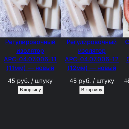
Регулировочный
Регулировочный
С
изолятор
изолятор
АРС-04.07.006-11
АРС-04.07.006-12
(11мм) — новый
(12мм) — новый
45
руб.
/ штуку
45
руб.
/ штуку
1
В корзину
В корзину