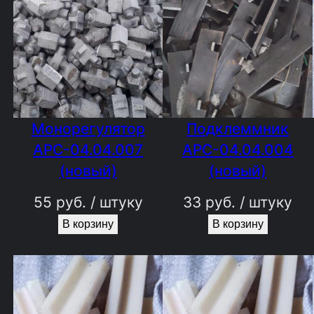
Монорегулятор
Подклеммник
АРС-04.04.007
АРС-04.04.004
(новый)
(новый)
55
руб.
/ штуку
33
руб.
/ штуку
В корзину
В корзину