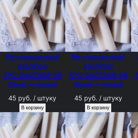
Регулировочный
Регулировочный
изолятор
изолятор
АРС-04.07.006-05
АРС-04.07.006-06
(5мм) — новый
(6мм) — новый
45
руб.
/ штуку
45
руб.
/ штуку
В корзину
В корзину