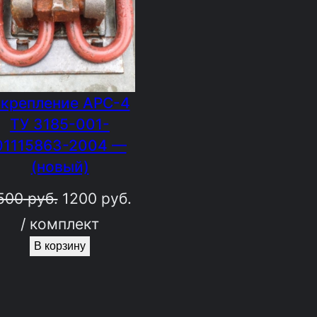
крепление АРС-4
ТУ 3185-001-
01115863-2004 —
(новый)
Первоначальная
Текущая
500
руб.
1200
руб.
цена
цена:
/ комплект
составляла
1200
В корзину
1500
руб..
руб..