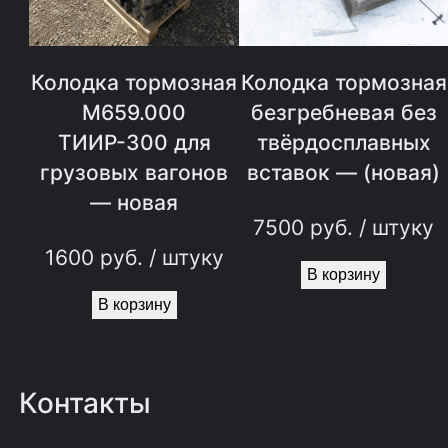
к
а
Колодка тормозная
Колодка тормозная
л
М659.000
безгребневая без
о
ТИИР-300 для
твёрдосплавных
к
грузовых вагонов
вставок — (новая)
о
— новая
7500
руб.
/ штуку
м
1600
руб.
/ штуку
о
В корзину
В корзину
т
и
в
Контакты
н