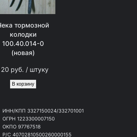
Чека тормозной
колодки
100.40.014-0
(новая)
120
руб.
/ штуку
В корзину
ИНН/КПП 3327150024/332701001
ОГРН 1223300007150
ОКПО 97767518
Р/С 40702810500260000155