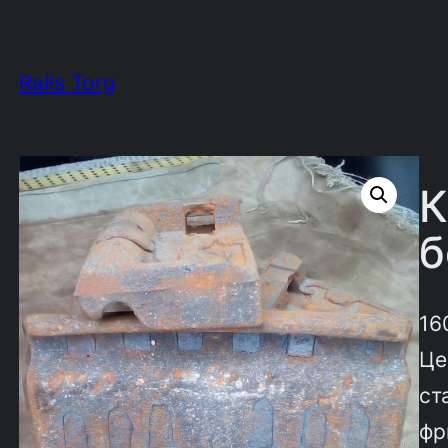
Rails Torg
К
б
16
Це
ст
фр