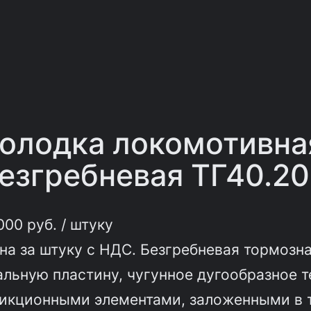
олодка локомотивна
езгребневая ТГ40.20
000
руб.
/ штуку
на за штуку с НДС. Безгребневая тормозн
альную пластину, чугунное дугообразное 
икционными элементами, заложенными в т