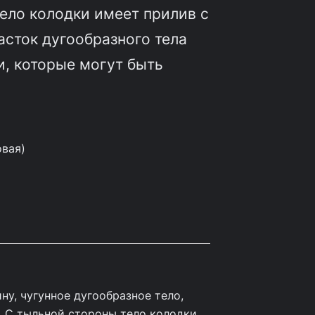
ело колодки имеет прилив с
асток дугообразного тела
и, которые могут быть
овая)
ну, чугунное дугообразное тело,
 С тыльной стороны тело колодки