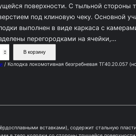
ущейся поверхности. С тыльной стороны т
верстием под клиновую чеку. Основной уч
лодки выполнен в виде каркаса с камерам
зделены перегородками на ячейки,…
В корзину
и
/ Колодка локомотивная безгребневая ТГ40.20.057 (н
вёрдосплавными вставками), содержит стальную пласти
ми в тело колодки со стороны трущейся поверхности.