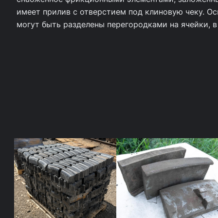
в
имеет прилив с отверстием под клиновую чеку. Ос
о
могут быть разделены перегородками на ячейки, 
т
о
в
а
р
а
К
о
л
о
д