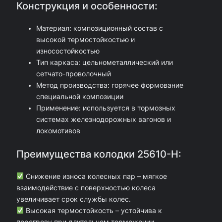
Конструкция и особенности:
К
о
Материал: композиционный состав с
м
высокой термостойкостью и
износостойкостью
п
Тип каркаса: цельнометаллический или
о
сетчато-проволочный
з
Метод производства: горячее формование
специальной композиции
и
Применение: используется в тормозных
ц
системах железнодорожных вагонов и
и
локомотивов
о
Преимущества колодки 25610-Н:
н
н
Снижение износа колесных пар – мягкое
взаимодействие с поверхностью колеса
а
увеличивает срок службы колес.
я
Высокая термостойкость – устойчива к
к
перегреву при длительном торможении.