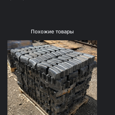
о
в
а
я
Похожие товары
)