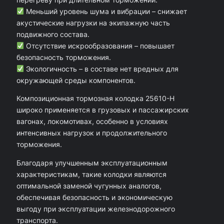
о
Меньший уровень шума и вибрации – снижает
акустические нагрузки на экипажную часть
л
подвижного состава.
о
Отсутствие искрообразования – повышает
д
безопасность торможения.
Экологичность – в составе нет вредных для
к
окружающей среды компонентов.
а
Композиционная тормозная колодка 25610-Н
2
широко применяется в грузовых и пассажирских
5
вагонах, локомотивах, особенно в условиях
6
интенсивных нагрузок и продолжительного
торможения.
1
0
Благодаря улучшенным эксплуатационным
характеристикам, такие колодки являются
-
оптимальной заменой чугунных аналогов,
Н
обеспечивая безопасность и экономическую
(
выгоду при эксплуатации железнодорожного
транспорта.
н