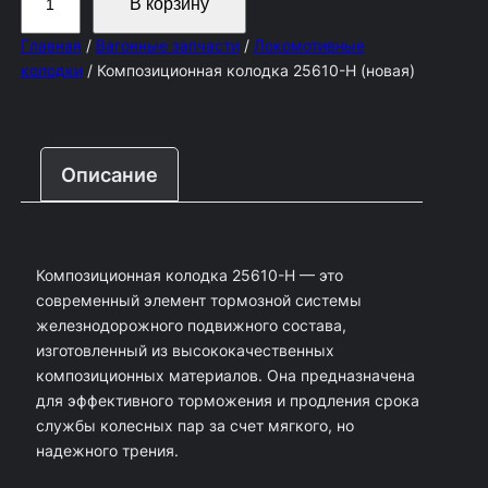
В корзину
о
Главная
/
Вагонные запчасти
/
Локомотивные
л
колодки
/ Композиционная колодка 25610-Н (новая)
и
ч
е
Описание
с
т
в
Композиционная колодка 25610-Н — это
о
современный элемент тормозной системы
т
железнодорожного подвижного состава,
о
изготовленный из высококачественных
композиционных материалов. Она предназначена
в
для эффективного торможения и продления срока
а
службы колесных пар за счет мягкого, но
р
надежного трения.
а