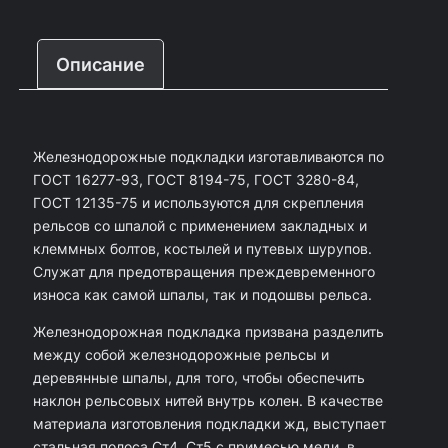
ч
е
Описание
с
т
в
Железнодорожные подкладки изготавливаются по
о
ГОСТ 16277-93, ГОСТ 8194-75, ГОСТ 3280-84,
т
ГОСТ 12135-75 и используются для скрепления
о
рельсов со шпалой с применением закладных и
клеммных болтов, костылей и путевых шурупов.
в
Служат для предотвращения преждевременного
а
износа как самой шпалы, так и подошвы рельса.
р
Железнодорожная подкладка призвана разделить
а
между собой железнодорожные рельсы и
П
деревянные шпалы, для того, чтобы обеспечить
наклон рельсовых нитей внутрь колен. В качестве
о
материала изготовления подкладки жд, выступает
д
стальная полоса Ст4, Ст5 с примесью меди, в