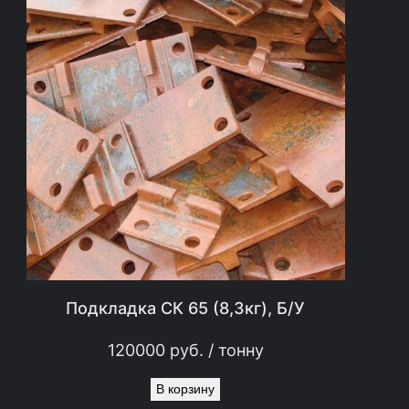
г
)
Б
/
У
Подкладка СК 65 (8,3кг), Б/У
120000
руб.
/ тонну
В корзину