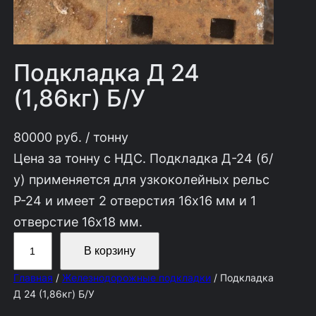
Подкладка Д 24
(1,86кг) Б/У
80000
руб.
/ тонну
Цена за тонну с НДС. Подкладка Д-24 (б/
у) применяется для узкоколейных рельс
Р-24 и имеет 2 отверстия 16х16 мм и 1
отверстие 16х18 мм.
К
В корзину
о
Главная
/
Железнодорожные подкладки
/ Подкладка
л
Д 24 (1,86кг) Б/У
и