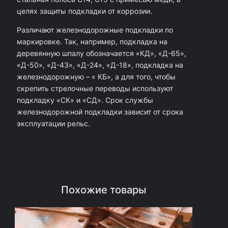
к
целях защиты подкладки от коррозии.
л
Различают железнодорожные подкладки по
а
маркировке. Так, например, подкладка на
д
деревянную шпалу обозначается «КД», «Д-65»,
«Д-50», «Д-43», «Д-24», «Д-18», подкладка на
к
железнодорожную – « КБ», а для того, чтобы
а
скрепить стрелочные переводы используют
Д
подкладку «СК» и «СД». Срок службы
железнодорожной подкладки зависит от срока
2
эксплуатации рельс.
4
(
1
,
Похожие товары
8
6
к