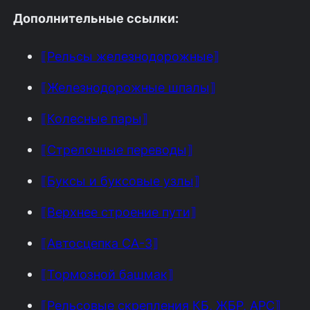
Дополнительные ссылки:
⟦Рельсы железнодорожные⟧
⟦Железнодорожные шпалы⟧
⟦Колесные пары⟧
⟦Стрелочные переводы⟧
⟦Буксы и буксовые узлы⟧
⟦Верхнее строение пути⟧
⟦Автосцепка СА-3⟧
⟦Тормозной башмак⟧
⟦Рельсовые скрепления КБ, ЖБР, АРС⟧