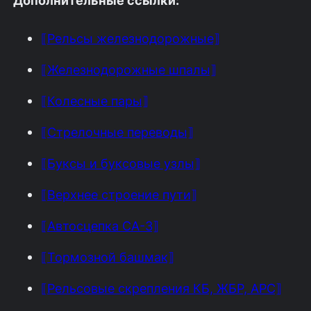
⟦Рельсы железнодорожные⟧
⟦Железнодорожные шпалы⟧
⟦Колесные пары⟧
⟦Стрелочные переводы⟧
⟦Буксы и буксовые узлы⟧
⟦Верхнее строение пути⟧
⟦Автосцепка СА-3⟧
⟦Тормозной башмак⟧
⟦Рельсовые скрепления КБ, ЖБР, АРС⟧