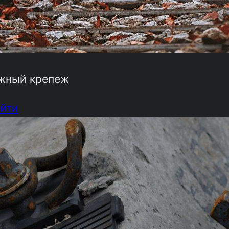
жный крепеж
йти