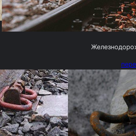
Железнодоро
пере