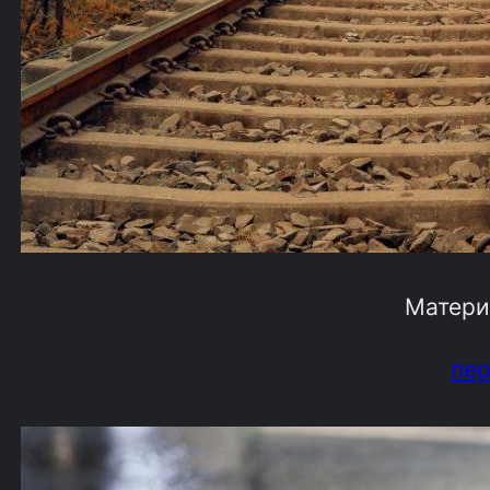
Матери
пе