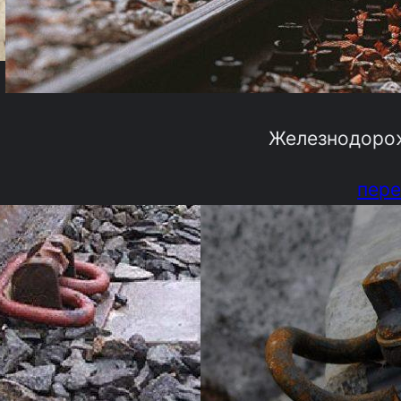
Железнодоро
пере