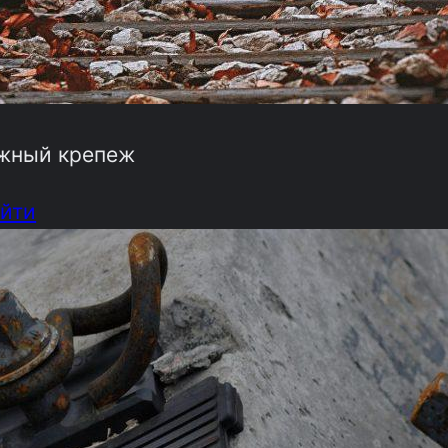
жный крепеж
йти