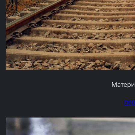
Матери
пе