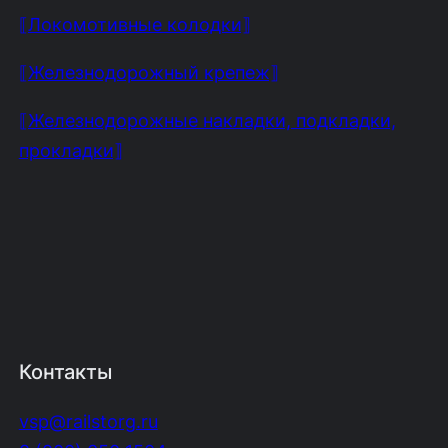
⟦Локомотивные колодки⟧
⟦Железнодорожный крепеж⟧
⟦Железнодорожные накладки, подкладки,
прокладки⟧
Контакты
vsp@railstorg.ru