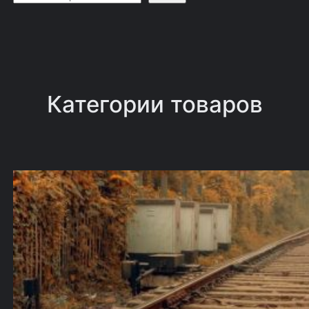
о
и
с
к
Категории товаров