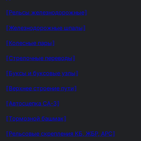
⟦Рельсы железнодорожные⟧
⟦Железнодорожные шпалы⟧
⟦Колесные пары⟧
⟦Стрелочные переводы⟧
⟦Буксы и буксовые узлы⟧
⟦Верхнее строение пути⟧
⟦Автосцепка СА-3⟧
⟦Тормозной башмак⟧
⟦Рельсовые скрепления КБ, ЖБР, АРС⟧