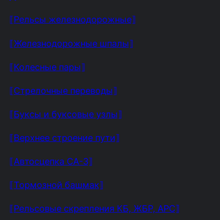
⟦Рельсы железнодорожные⟧
⟦Железнодорожные шпалы⟧
⟦Колесные пары⟧
⟦Стрелочные переводы⟧
⟦Буксы и буксовые узлы⟧
⟦Верхнее строение пути⟧
⟦Автосцепка СА-3⟧
⟦Тормозной башмак⟧
⟦Рельсовые скрепления КБ, ЖБР, АРС⟧