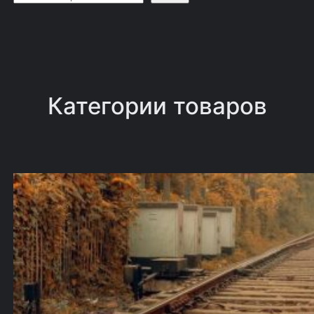
о
и
с
к
Категории товаров