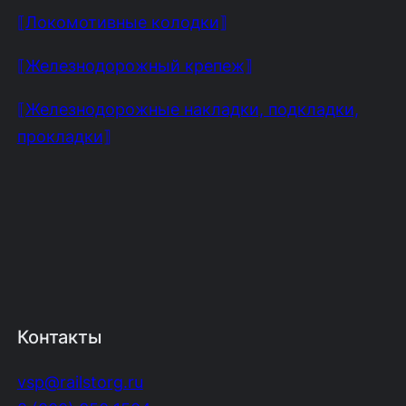
⟦Локомотивные колодки⟧
⟦Железнодорожный крепеж⟧
⟦Железнодорожные накладки, подкладки,
прокладки⟧
Контакты
vsp@railstorg.ru