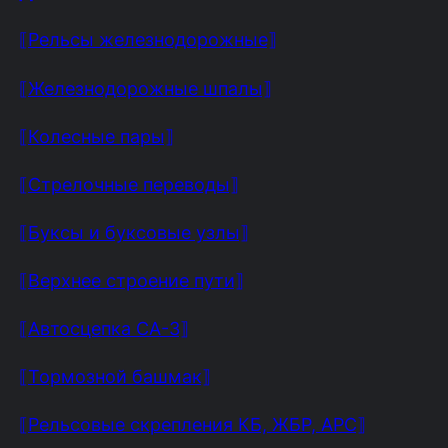
⟦Рельсы железнодорожные⟧
⟦Железнодорожные шпалы⟧
⟦Колесные пары⟧
⟦Стрелочные переводы⟧
⟦Буксы и буксовые узлы⟧
⟦Верхнее строение пути⟧
⟦Автосцепка СА-3⟧
⟦Тормозной башмак⟧
⟦Рельсовые скрепления КБ, ЖБР, АРС⟧