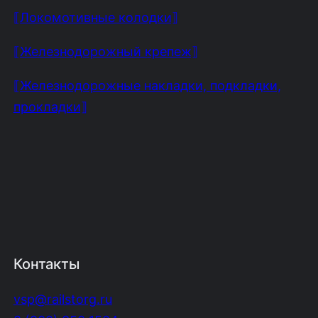
⟦Локомотивные колодки⟧
⟦Железнодорожный крепеж⟧
⟦Железнодорожные накладки, подкладки,
прокладки⟧
Контакты
vsp@railstorg.ru