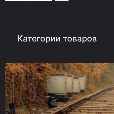
о
и
с
к
Категории товаров