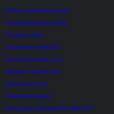
⟦Рельсы железнодорожные⟧
⟦Железнодорожные шпалы⟧
⟦Колесные пары⟧
⟦Стрелочные переводы⟧
⟦Буксы и буксовые узлы⟧
⟦Верхнее строение пути⟧
⟦Автосцепка СА-3⟧
⟦Тормозной башмак⟧
⟦Рельсовые скрепления КБ, ЖБР, АРС⟧