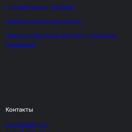
⟦Локомотивные колодки⟧
⟦Железнодорожный крепеж⟧
⟦Железнодорожные накладки, подкладки,
прокладки⟧
Контакты
vsp@railstorg.ru