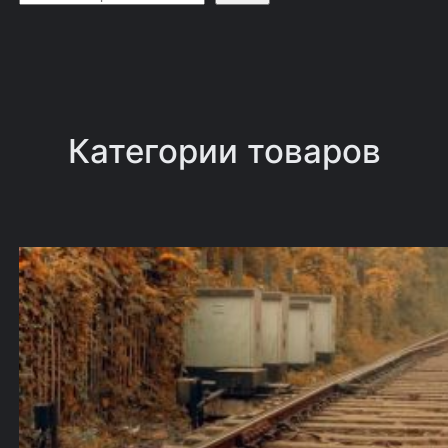
о
и
с
к
Категории товаров