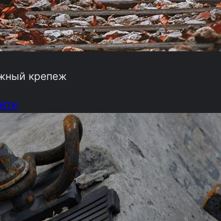
жный крепеж
йти