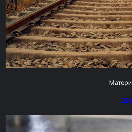
Матери
пе