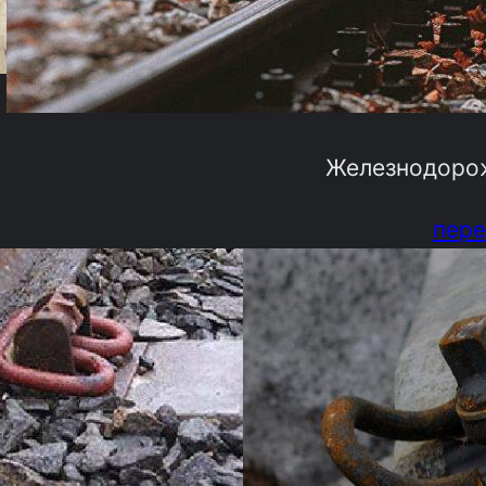
Железнодоро
пере