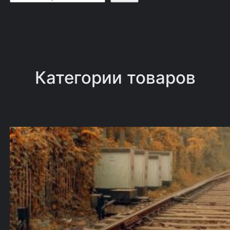
о
и
с
к
Категории товаров