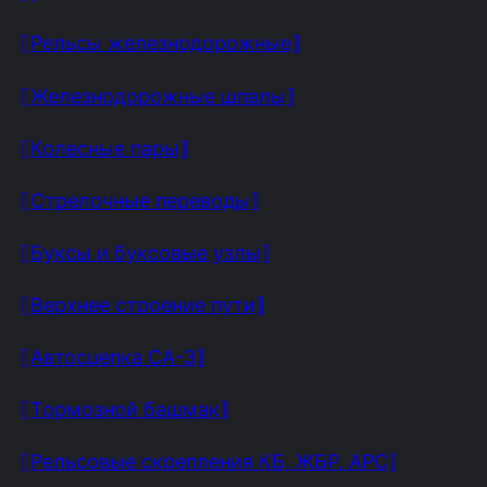
⟦Рельсы железнодорожные⟧
⟦Железнодорожные шпалы⟧
⟦Колесные пары⟧
⟦Стрелочные переводы⟧
⟦Буксы и буксовые узлы⟧
⟦Верхнее строение пути⟧
⟦Автосцепка СА-3⟧
⟦Тормозной башмак⟧
⟦Рельсовые скрепления КБ, ЖБР, АРС⟧