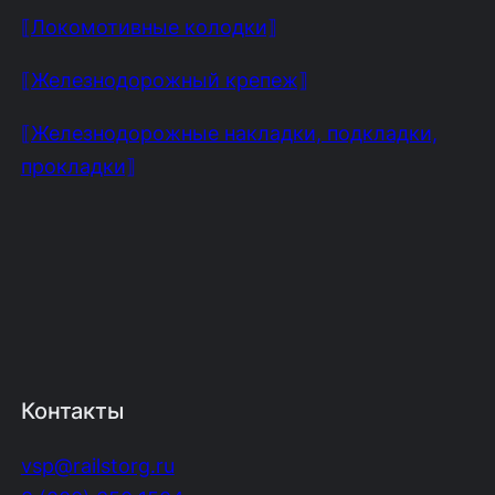
⟦Локомотивные колодки⟧
⟦Железнодорожный крепеж⟧
⟦Железнодорожные накладки, подкладки,
прокладки⟧
Контакты
vsp@railstorg.ru