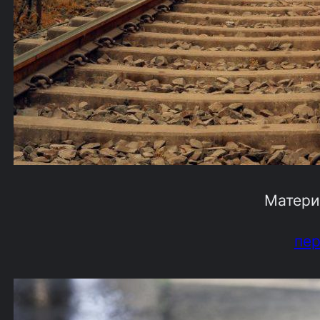
Матери
пе