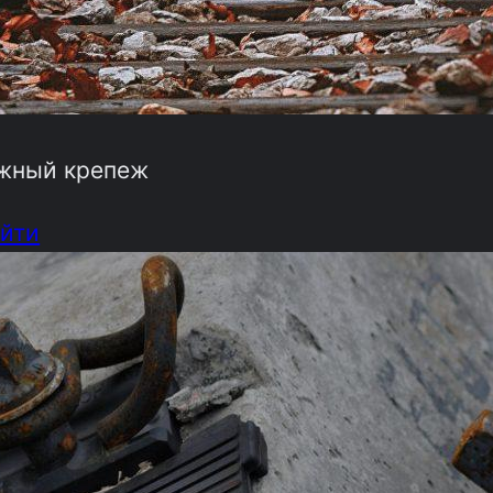
жный крепеж
йти