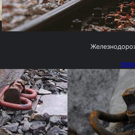
Железнодоро
пере