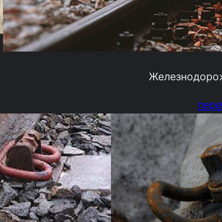
Железнодоро
пере