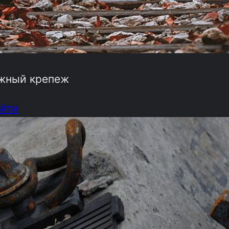
жный крепеж
йти