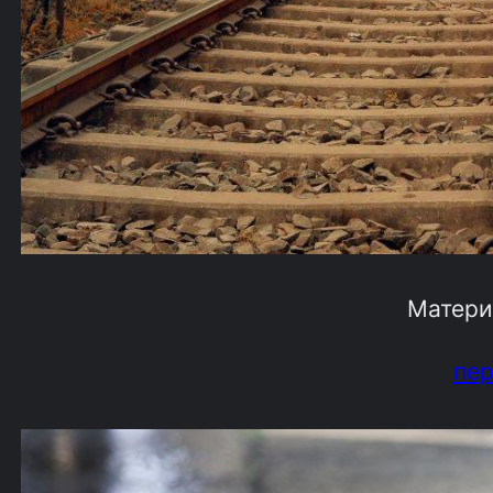
Матери
пе