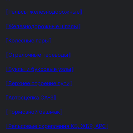
⟦Рельсы железнодорожные⟧
⟦Железнодорожные шпалы⟧
⟦Колесные пары⟧
⟦Стрелочные переводы⟧
⟦Буксы и буксовые узлы⟧
⟦Верхнее строение пути⟧
⟦Автосцепка СА-3⟧
⟦Тормозной башмак⟧
⟦Рельсовые скрепления КБ, ЖБР, АРС⟧