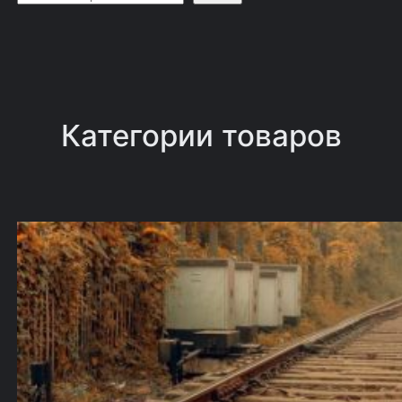
о
и
с
к
Категории товаров