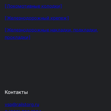
⟦Локомотивные колодки⟧
⟦Железнодорожный крепеж⟧
⟦Железнодорожные накладки, подкладки,
прокладки⟧
Контакты
vsp@railstorg.ru