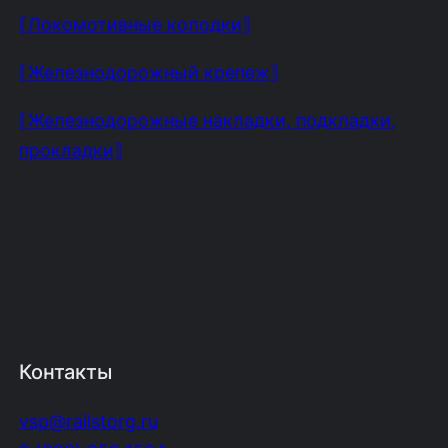
⟦Локомотивные колодки⟧
⟦Железнодорожный крепеж⟧
⟦Железнодорожные накладки, подкладки,
прокладки⟧
Контакты
vsp@railstorg.ru