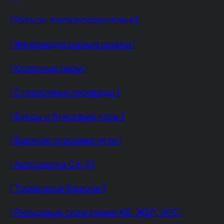
⟦Рельсы железнодорожные⟧
⟦Железнодорожные шпалы⟧
⟦Колесные пары⟧
⟦Стрелочные переводы⟧
⟦Буксы и буксовые узлы⟧
⟦Верхнее строение пути⟧
⟦Автосцепка СА-3⟧
⟦Тормозной башмак⟧
⟦Рельсовые скрепления КБ, ЖБР, АРС⟧