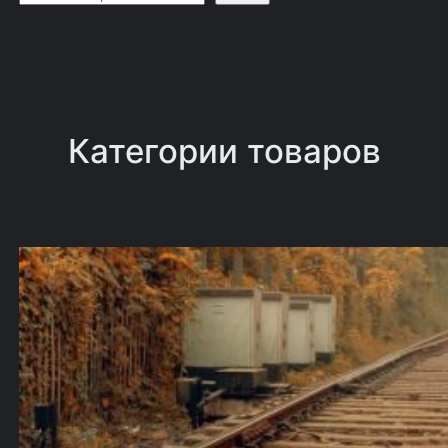
о
и
с
к
Категории товаров