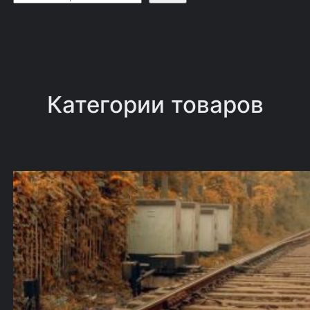
о
и
с
к
Категории товаров