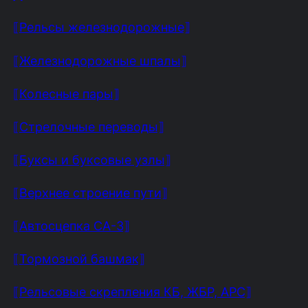
⟦Рельсы железнодорожные⟧
⟦Железнодорожные шпалы⟧
⟦Колесные пары⟧
⟦Стрелочные переводы⟧
⟦Буксы и буксовые узлы⟧
⟦Верхнее строение пути⟧
⟦Автосцепка СА-3⟧
⟦Тормозной башмак⟧
⟦Рельсовые скрепления КБ, ЖБР, АРС⟧