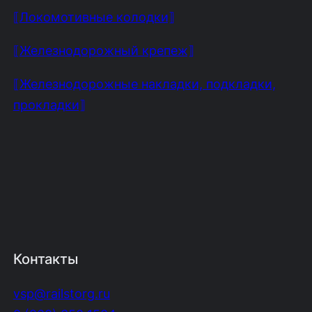
⟦Локомотивные колодки⟧
⟦Железнодорожный крепеж⟧
⟦Железнодорожные накладки, подкладки,
прокладки⟧
Контакты
vsp@railstorg.ru