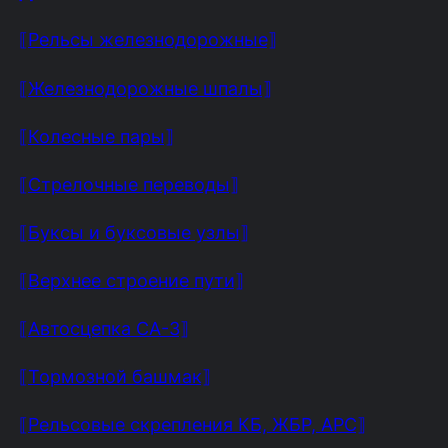
⟦Рельсы железнодорожные⟧
⟦Железнодорожные шпалы⟧
⟦Колесные пары⟧
⟦Стрелочные переводы⟧
⟦Буксы и буксовые узлы⟧
⟦Верхнее строение пути⟧
⟦Автосцепка СА-3⟧
⟦Тормозной башмак⟧
⟦Рельсовые скрепления КБ, ЖБР, АРС⟧