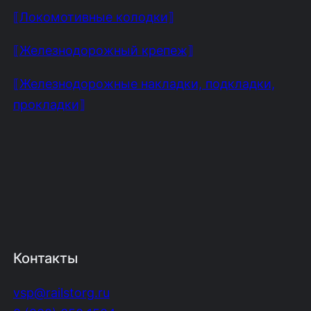
⟦Локомотивные колодки⟧
⟦Железнодорожный крепеж⟧
⟦Железнодорожные накладки, подкладки,
прокладки⟧
Контакты
vsp@railstorg.ru