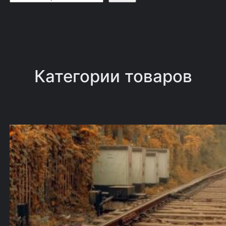
о
и
с
к
Категории товаров