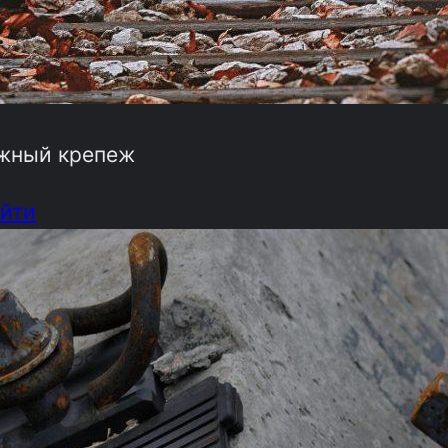
жный крепеж
йти