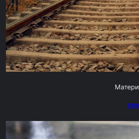
Матери
пе