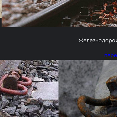
Железнодоро
пере