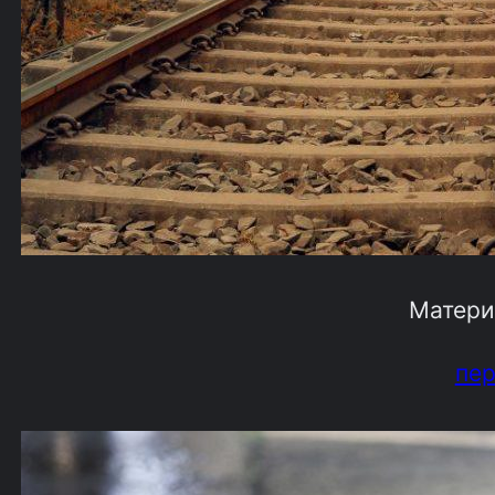
Матери
пе