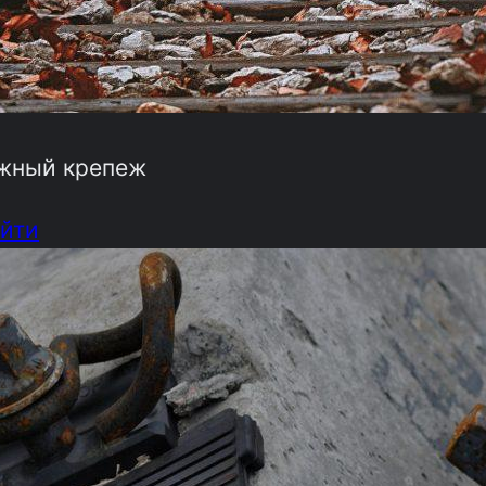
жный крепеж
йти