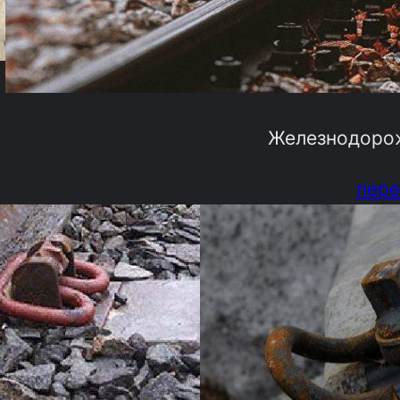
Железнодоро
пере