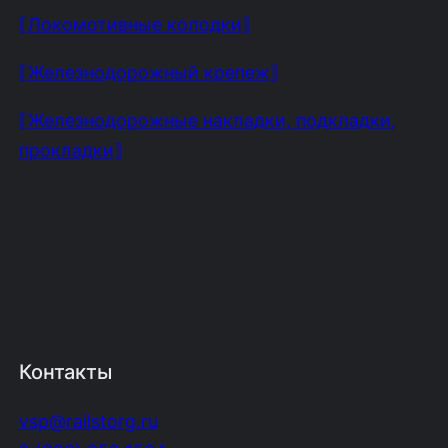
⟦Локомотивные колодки⟧
⟦Железнодорожный крепеж⟧
⟦Железнодорожные накладки, подкладки,
прокладки⟧
Контакты
vsp@railstorg.ru