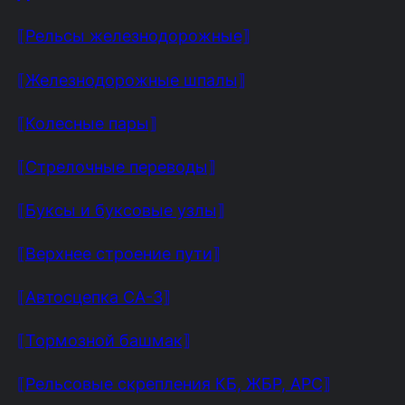
⟦Рельсы железнодорожные⟧
⟦Железнодорожные шпалы⟧
⟦Колесные пары⟧
⟦Стрелочные переводы⟧
⟦Буксы и буксовые узлы⟧
⟦Верхнее строение пути⟧
⟦Автосцепка СА-3⟧
⟦Тормозной башмак⟧
⟦Рельсовые скрепления КБ, ЖБР, АРС⟧