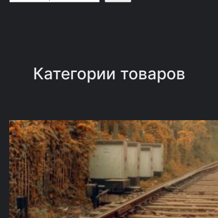
о
и
с
к
Категории товаров