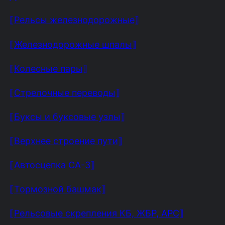
⟦Рельсы железнодорожные⟧
⟦Железнодорожные шпалы⟧
⟦Колесные пары⟧
⟦Стрелочные переводы⟧
⟦Буксы и буксовые узлы⟧
⟦Верхнее строение пути⟧
⟦Автосцепка СА-3⟧
⟦Тормозной башмак⟧
⟦Рельсовые скрепления КБ, ЖБР, АРС⟧