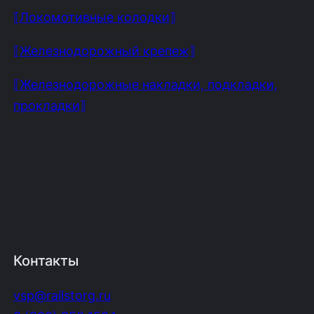
⟦Локомотивные колодки⟧
⟦Железнодорожный крепеж⟧
⟦Железнодорожные накладки, подкладки,
прокладки⟧
Контакты
vsp@railstorg.ru