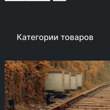
о
и
с
к
Категории товаров