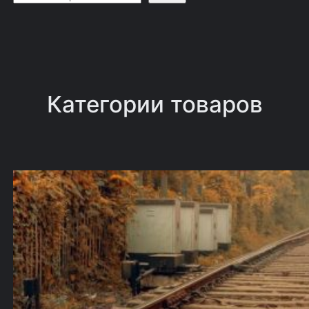
о
и
с
к
Категории товаров