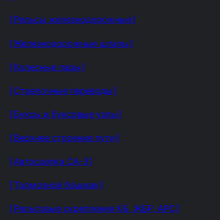
⟦Рельсы железнодорожные⟧
⟦Железнодорожные шпалы⟧
⟦Колесные пары⟧
⟦Стрелочные переводы⟧
⟦Буксы и буксовые узлы⟧
⟦Верхнее строение пути⟧
⟦Автосцепка СА-3⟧
⟦Тормозной башмак⟧
⟦Рельсовые скрепления КБ, ЖБР, АРС⟧