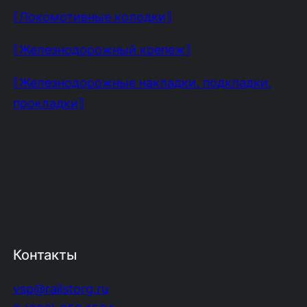
⟦Локомотивные колодки⟧
⟦Железнодорожный крепеж⟧
⟦Железнодорожные накладки, подкладки,
прокладки⟧
Контакты
vsp@railstorg.ru