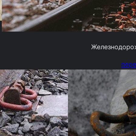
Железнодоро
пере