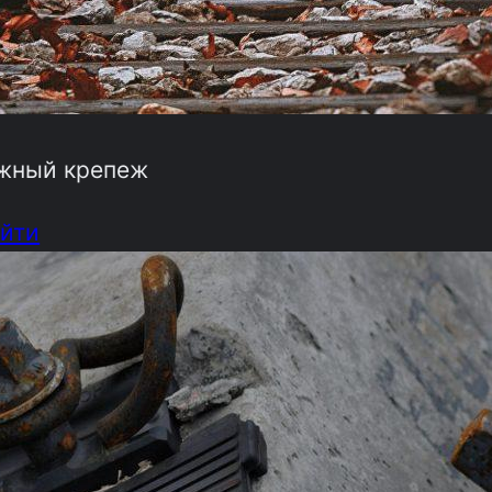
жный крепеж
йти