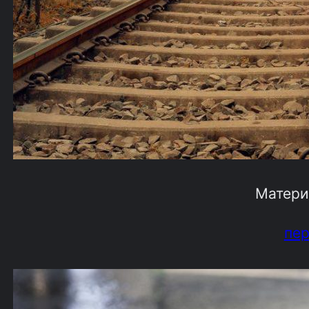
Матери
пе