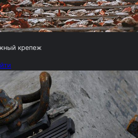
жный крепеж
йти