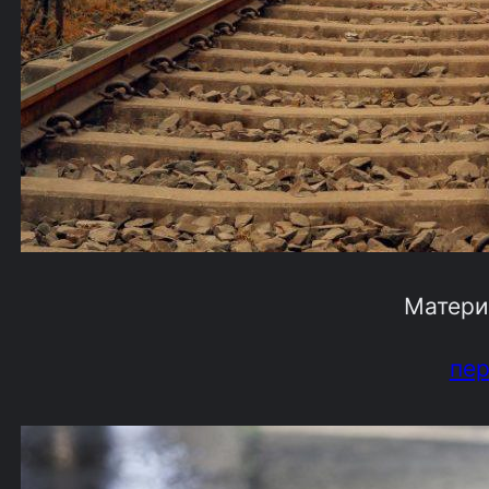
Матери
пе