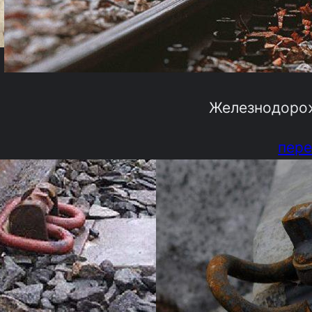
Железнодоро
пере